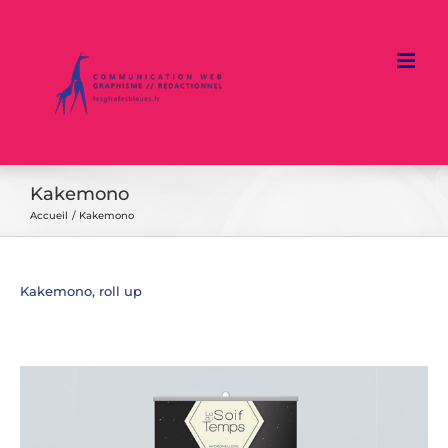
Passer
au
contenu
Kakemono
Accueil
Kakemono
Kakemono, roll up